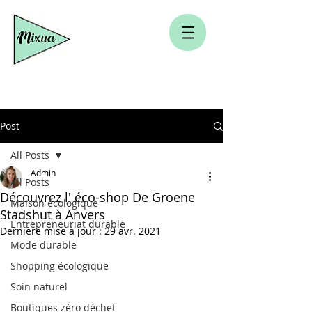
Post
All Posts
Admin
All Posts
Découvrez l' éco-shop De Groene
Maison écologique
Stadshut à Anvers
Entrepreneuriat durable
Dernière mise à jour :
29 avr. 2021
Mode durable
Shopping écologique
Soin naturel
Boutiques zéro déchet