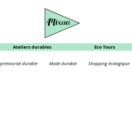
Ateliers durables
Eco Tours
epreneuriat durable
Mode durable
Shopping écologique
cologique
DIY produits